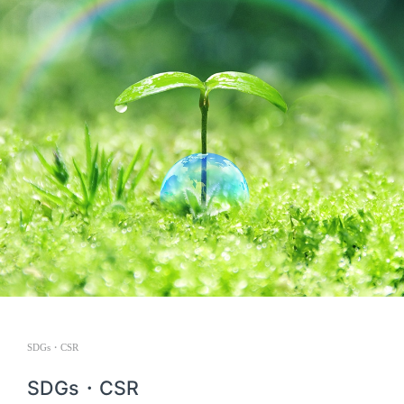
SDGs・CSR
SDGs・CSR