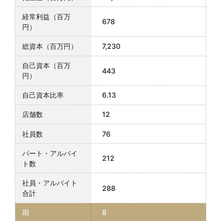
678
7,230
443
6.13
12
76
212
288
8