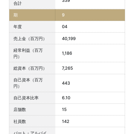
339
9
04
40,199
1,186
7,265
443
6.10
15
142