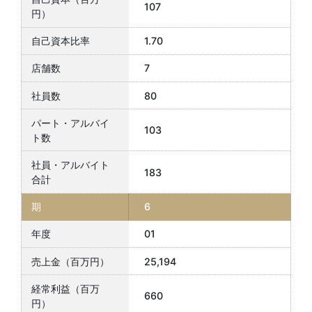
107
1.70
7
80
103
183
6
01
25,194
660