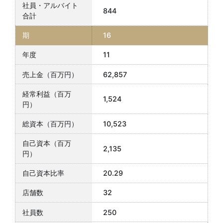
844
16
11
62,857
1,524
10,523
2,135
20.29
32
250