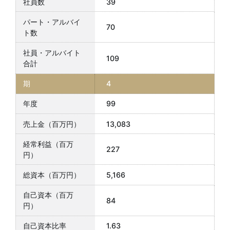
39
70
109
4
99
13,083
227
5,166
84
1.63